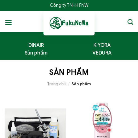
Bỏ
Công ty TNHH FNW
qua
nội
dung
DINAIR
KIYORA
Sản phẩm
VEDURA
SẢN PHẨM
Trang chủ
/
Sản phẩm