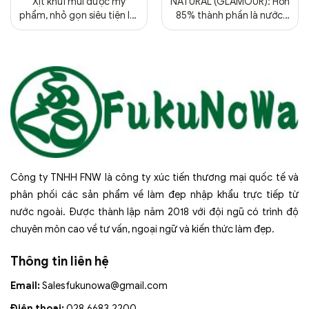
Xịt khửi mùi dược mỹ
NATURAL (GLAMOUR): Hơn
phẩm, nhỏ gọn siêu tiện lợi,
85% thành phần là nước,
dịu nhẹ với nhạy cảm
có thể rửa sạch dễ dàng
bằng nước An toàn cho da
yếu và da nhạy cảm. Tùy
thích pha trộn với các màu
sắc khác nhau Phù hợp cho
cả trang điểm tự nhiên và
trang điểm nghệ thuật
NEUTRALIZER
(CAMOUFLAGE): Có chứa
cồn nên khả...
Công ty TNHH FNW là công ty xúc tiến thương mại quốc tế và
phân phối các sản phẩm về làm đẹp nhập khẩu trực tiếp từ
nước ngoài. Được thành lập năm 2018 với đội ngũ có trình độ
chuyên môn cao về tư vấn, ngoại ngữ và kiến thức làm đẹp.
Thông tin liên hệ
Email:
Salesfukunowa@gmail.com
Điện thoại:
028.6683.2200