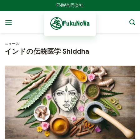
Skip
FNW合同会社
to
content
ニュース
インドの伝統医学 Shiddha