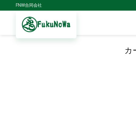
Skip
FNW合同会社
to
content
カ