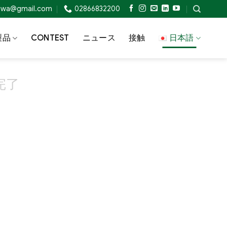
nowa@gmail.com
02866832200
製品
CONTEST
ニュース
接触
日本語
完了