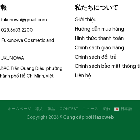
情報
私たちについて
Giới thiệu
sfukunowa@gmail.com
Hướng dẫn mua hàng
:
028.6683.2200
Hình thức thanh toán
:
Fukunowa Cosmetic and
Chính sách giao hàng
Chính sách đổi trả
FUKUNOWA
Chính sách bảo mật thông t
/69C Trần Quang Diệu, phường
Liên hệ
Thành phố Hồ Chí Minh, Việt
ホームページ
導入
製品
CONTEST
ニュース
接触
日本語
Copyright 2026 ©
Cung cấp bởi
Hazoweb