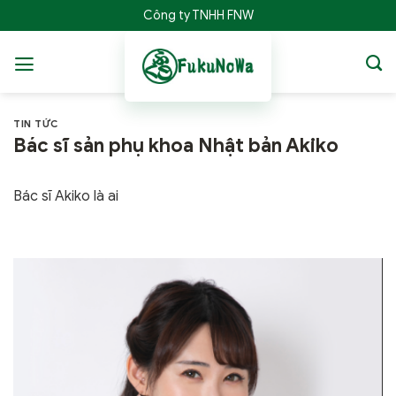
Bỏ
Công ty TNHH FNW
qua
nội
dung
TIN TỨC
Bác sĩ sản phụ khoa Nhật bản Akiko
Bác sĩ Akiko là ai