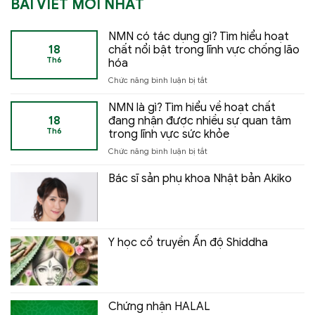
BÀI VIẾT MỚI NHẤT
NMN có tác dụng gì? Tìm hiểu hoạt
18
chất nổi bật trong lĩnh vực chống lão
Th6
hóa
ở
Chức năng bình luận bị tắt
NMN
có
NMN là gì? Tìm hiểu về hoạt chất
tác
18
đang nhận được nhiều sự quan tâm
dụng
Th6
trong lĩnh vực sức khỏe
gì?
ở
Chức năng bình luận bị tắt
Tìm
NMN
hiểu
là
hoạt
Bác sĩ sản phụ khoa Nhật bản Akiko
gì?
chất
Tìm
nổi
hiểu
bật
về
trong
hoạt
lĩnh
Y học cổ truyền Ấn độ Shiddha
chất
vực
đang
chống
nhận
lão
được
hóa
nhiều
Chứng nhận HALAL
sự