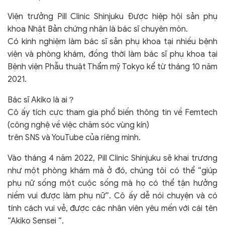
Viện trưởng Pill Clinic Shinjuku Được hiệp hội sản phụ
khoa Nhật Bản chứng nhận là bác sĩ chuyên môn.
Có kinh nghiệm làm bác sĩ sản phụ khoa tại nhiều bệnh
viện và phòng khám, đồng thời làm bác sĩ phụ khoa tại
Bệnh viện Phẫu thuật Thẩm mỹ Tokyo kể từ tháng 10 năm
2021.
Bác sĩ Akiko là ai？
Cô ấy tích cực tham gia phổ biến thông tin về Femtech
(công nghệ về việc chăm sóc vùng kín)
trên SNS và YouTube của riêng mình.
Vào tháng 4 năm 2022, Pill Clinic Shinjuku sẽ khai trương
như một phòng khám mà ở đó, chúng tôi có thể “giúp
phụ nữ sống một cuộc sống mà họ có thể tận hưởng
niềm vui được làm phụ nữ”. Cô ấy dễ nói chuyện và có
tính cách vui vẻ, được các nhân viên yêu mến với cái tên
“Akiko Sensei “.