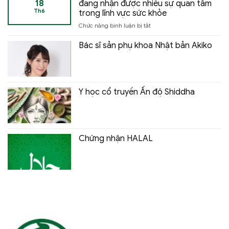
18
đang nhận được nhiều sự quan tâm
dụng
Th6
trong lĩnh vực sức khỏe
gì?
ở
Chức năng bình luận bị tắt
Tìm
NMN
hiểu
là
hoạt
Bác sĩ sản phụ khoa Nhật bản Akiko
gì?
chất
Tìm
nổi
hiểu
bật
về
trong
hoạt
lĩnh
Y học cổ truyền Ấn độ Shiddha
chất
vực
đang
chống
nhận
lão
được
hóa
nhiều
Chứng nhận HALAL
sự
quan
tâm
trong
lĩnh
vực
sức
khỏe