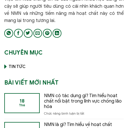
cậy sẽ giúp người tiêu dùng có cái nhìn khách quan hơn
về NMN và những tiềm năng mà hoạt chất này có thể
mang lại trong tương lai.
CHUYÊN MỤC
TIN TỨC
BÀI VIẾT MỚI NHẤT
NMN có tác dụng gì? Tìm hiểu hoạt
18
chất nổi bật trong lĩnh vực chống lão
Th6
hóa
ở
Chức năng bình luận bị tắt
NMN
có
NMN là gì? Tìm hiểu về hoạt chất
tác